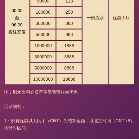
50000
128
00:00
100000
258
至
一倍流水
优惠大厅
300000
388
06:00
投注充值
500000
888
1000000
1888
3000000
3888
5000000
8888
10000000
18888
注：刷水套利会员不享受我司任何优惠
活动细则：
1：所有优惠以人民币（CNY）为结算金额，以北京时间（GMT+8）
为计时区间。